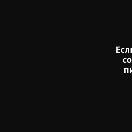
Есл
со
п