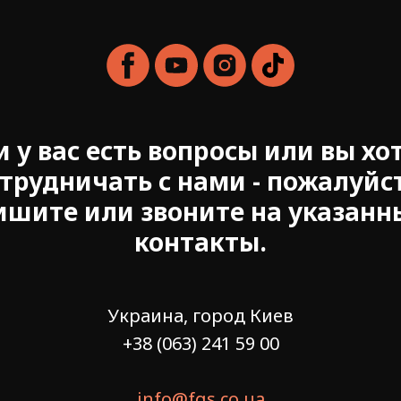
и у вас есть вопросы или вы хо
трудничать с нами - пожалуйс
ишите или звоните на указанн
контакты.
Украина, город Киев
+38 (063) 241 59 00
info@fgs.co.ua