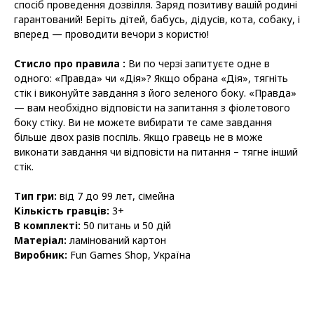
спосіб проведення дозвілля. Заряд позитиву вашій родині
гарантований! Беріть дітей, бабусь, дідусів, кота, собаку, і
вперед — проводити вечори з користю!
Стисло про правила :
Ви по черзі запитуєте одне в
одного: «Правда» чи «Дія»? Якщо обрана «Дія», тягніть
стік і виконуйте завдання з його зеленого боку. «Правда»
— вам необхідно відповісти на запитання з фіолетового
боку стіку. Ви не можете вибирати те саме завдання
більше двох разів поспіль. Якщо гравець не в може
виконати завдання чи відповісти на питання – тягне інший
стік.
Тип гри:
від 7 до 99 лет, сімейна
Кількість гравців:
3+
В комплекті:
50 питань и 50 дій
Матеріал:
ламінований картон
Виробник:
Fun Games Shop, Україна